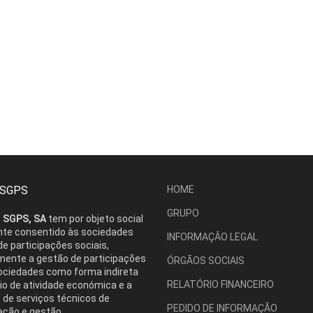
 SGPS
HOME
GRUPO
 SGPS, SA
tem por objeto social
nte consentido às sociedades
INFORMAÇÂO LEGAL
e participações sociais,
nte a gestão de participações
ÓRGÃOS SOCIAIS
ociedades como forma indireta
RELATÓRIO FINANCEIRO
io de atividade económica e a
 de serviços técnicos de
PEDIDO DE INFORMAÇÃO
ação e gestão