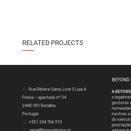
RELATED PROJECTS
BEYOND
Rua Ribeira Calva, Lote 5 Loja A
A BEYOND
o legalme
Freiria – apartado nº 34
gestoras d
2440-901 Batalha
nomeadame
Portugal
noutras s
do exercíc
+351 244 766 910
prestação
geral@beyondsgps.pt
administr