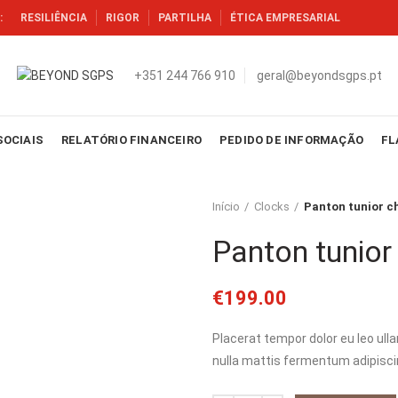
:
RESILIÊNCIA
RIGOR
PARTILHA
ÉTICA EMPRESARIAL
+351 244 766 910
geral@beyondsgps.pt
SOCIAIS
RELATÓRIO FINANCEIRO
PEDIDO DE INFORMAÇÃO
FL
Início
Clocks
Panton tunior c
Panton tunior 
€
199.00
Placerat tempor dolor eu leo ul
nulla mattis fermentum adipisc