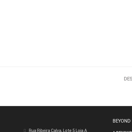
DE
BEYOND
Rua Ribeira Calva, Lote 5 Loja A