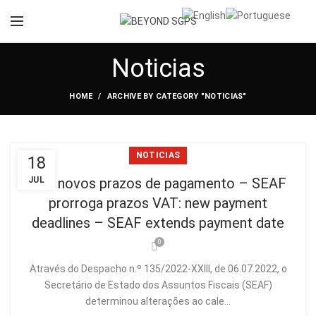
Noticias
HOME
ARCHIVE BY CATEGORY "NOTICIAS"
NOTICIAS
18
JUL
IVA: novos prazos de pagamento – SEAF
prorroga prazos VAT: new payment
deadlines – SEAF extends payment date
0
Através do Despacho n.º 135/2022-XXIII, de 06.07.2022, o
Secretário de Estado dos Assuntos Fiscais (SEAF)
determinou alterações ao cale...