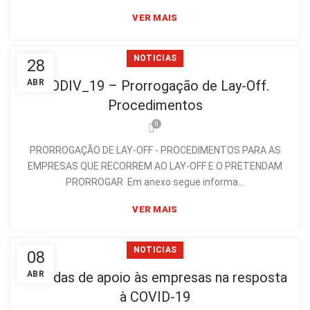
VER MAIS
NOTICIAS
28
ABR
CODIV_19 – Prorrogação de Lay-Off.
Procedimentos
0
PRORROGAÇÃO DE LAY-OFF - PROCEDIMENTOS PARA AS
EMPRESAS QUE RECORREM AO LAY-OFF E O PRETENDAM
PRORROGAR Em anexo segue informa...
VER MAIS
NOTICIAS
08
Medidas de apoio às empresas na resposta
ABR
à COVID-19