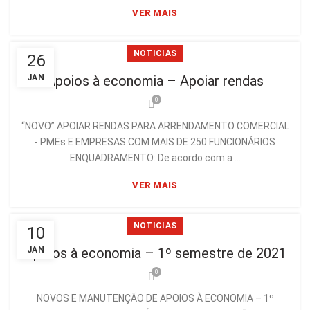
VER MAIS
NOTICIAS
26
JAN
Apoios à economia – Apoiar rendas
0
“NOVO” APOIAR RENDAS PARA ARRENDAMENTO COMERCIAL
- PMEs E EMPRESAS COM MAIS DE 250 FUNCIONÁRIOS
ENQUADRAMENTO: De acordo com a ...
VER MAIS
NOTICIAS
10
Apoios à economia – 1º semestre de 2021
JAN
0
NOVOS E MANUTENÇÃO DE APOIOS À ECONOMIA – 1º